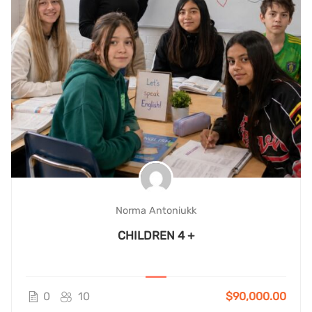
Norma Antoniukk
CHILDREN 4 +
0
10
$90,000.00