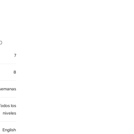
O
7
8
semanas
Todos los
niveles
English