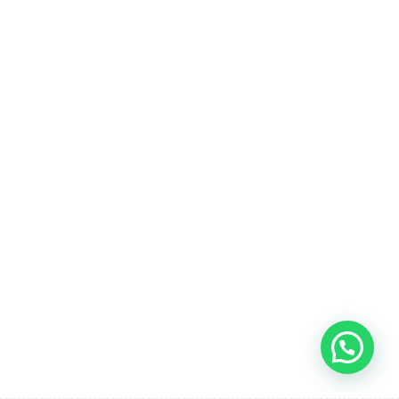
derechos reservados.
UNIDAD 5: WE´VE GOT
ENGLISH!
UNIDAD 6: LETS PLAY AFTER
SCHOOL
UNIDAD 7: LETS BUY
PRESENTS
UNIDAD 8: WHAT´S THE TIME?
UNIT 9: WHERE DOES SHE
WORK?
UNIT 10: IT´S HOT TODAY!